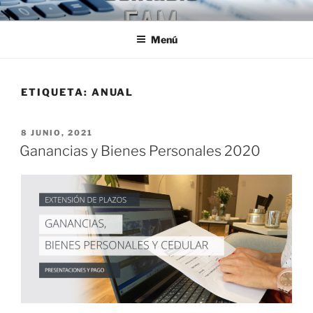
Ir
ESTUDIO CONTABLE FAM
Jóvenes Profesionales egresados de la U.B.A.
al
Menú
contenido
ETIQUETA:
ANUAL
PUBLICADO
8 JUNIO, 2021
EL
Ganancias y Bienes Personales 2020