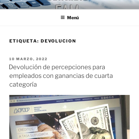
Ir
ESTUDIO CONTABLE FAM
Jóvenes Profesionales egresados de la U.B.A.
al
Menú
contenido
ETIQUETA:
DEVOLUCION
PUBLICADO
10 MARZO, 2022
EL
Devolución de percepciones para
empleados con ganancias de cuarta
categoría