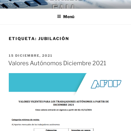
Ir
ESTUDIO CONTABLE FAM
Jóvenes Profesionales egresados de la U.B.A.
al
Menú
contenido
ETIQUETA:
JUBILACIÓN
PUBLICADO
15 DICIEMBRE, 2021
EL
Valores Autónomos Diciembre 2021