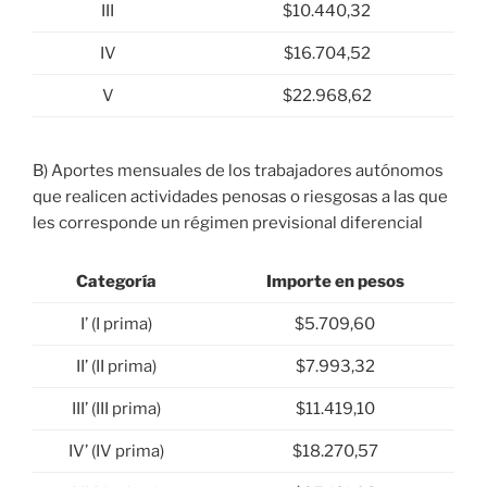
III
$10.440,32
IV
$16.704,52
V
$22.968,62
B) Aportes mensuales de los trabajadores autónomos
que realicen actividades penosas o riesgosas a las que
les corresponde un régimen previsional diferencial
Categoría
Importe en pesos
I’ (I prima)
$5.709,60
II’ (II prima)
$7.993,32
III’ (III prima)
$11.419,10
IV’ (IV prima)
$18.270,57