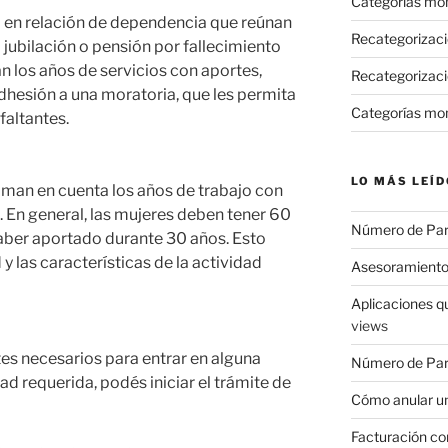
Categorías mo
 en relación de dependencia que reúnan
Recategorizac
 jubilación o pensión por fallecimiento
n los años de servicios con aportes,
Recategorizaci
adhesión a una moratoria, que les permita
Categorías mo
faltantes.
LO MÁS LEÍD
toman en cuenta los años de trabajo con
. En general, las mujeres deben tener 60
Número de Pa
aber aportado durante 30 años. Esto
y las características de la actividad
Asesoramiento
Aplicaciones q
views
tes necesarios para entrar en alguna
Número de Par
ad requerida, podés iniciar el trámite de
Cómo anular un
Facturación con