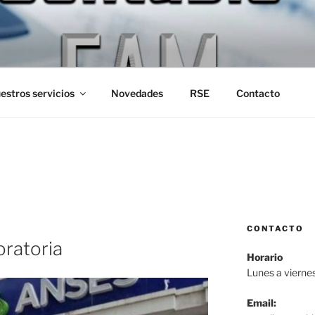
CONTABLE FAM
s de la U.B.A.
estros servicios
Novedades
RSE
Contacto
S
CONTACTO
oratoria
Horario
Lunes a vierne
Email: