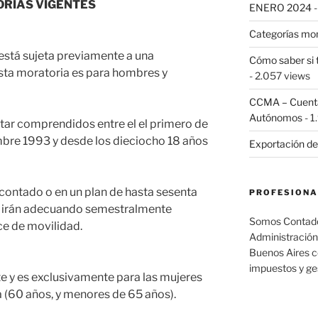
RIAS VIGENTES
ENERO 2024
-
Categorías mo
 está sujeta previamente a una
Cómo saber si 
sta moratoria es para hombres y
- 2.057 views
CCMA – Cuenta 
Autónomos
- 1
star comprendidos entre el el primero de
mbre 1993 y desde los dieciocho 18 años
Exportación de
contado o en un plan de hasta sesenta
PROFESIONA
e irán adecuando semestralmente
Somos Contador
ce de movilidad.
Administración
Buenos Aires c
impuestos y ge
e y es exclusivamente para las mujeres
a (60 años, y menores de 65 años).