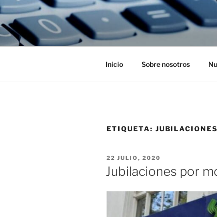
Ir
al
ESTUDIO 
contenido
Jóvenes Profesionales egresado
Inicio
Sobre nosotros
Nu
ETIQUETA:
JUBILACIONE
PUBLICADO
22 JULIO, 2020
EL
Jubilaciones por m