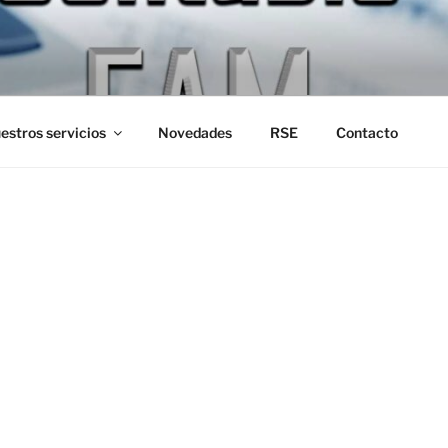
CONTABLE FAM
s de la U.B.A.
estros servicios
Novedades
RSE
Contacto