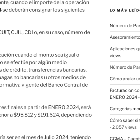
gente, cuando el importe de la operación
4
se deberán consignar los siguientes
LO MÁS LEÍD
Número de Pa
CUIT
,
CUIL
, CDI o, en su caso, número de
Asesoramiento
Aplicaciones q
icación cuando el monto sea igual o
views
no se efectúe por algún medio
Número de Par
s de crédito, transferencias bancarias,
repagas no bancarias u otros medios de
Cómo anular un
rmativa vigente del Banco Central de
Facturación con
ENERO 2024
-
es finales a partir de ENERO 2024, será
Categorías mo
enor a $95.812 y $191.624, dependiendo
Cómo saber si 
- 2.057 views
ía ser en el mes de Julio 2024, teniendo
CCMA – Cuenta 