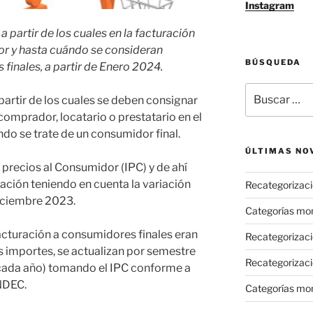
Instagram
a partir de los cuales en la facturación
or y hasta cuándo se consideran
BÚSQUEDA
inales, a partir de Enero 2024.
Buscar
partir de los cuales se deben consignar
por:
 comprador, locatario o prestatario en el
o se trate de un consumidor final.
ÚLTIMAS NO
 precios al Consumidor (IPC) y de ahí
zación teniendo en cuenta la variación
Recategorizaci
Diciembre 2023.
Categorías mo
acturación a consumidores finales eran
Recategorizac
 importes, se actualizan por semestre
Recategorizaci
e cada año) tomando el IPC conforme a
INDEC.
Categorías mo