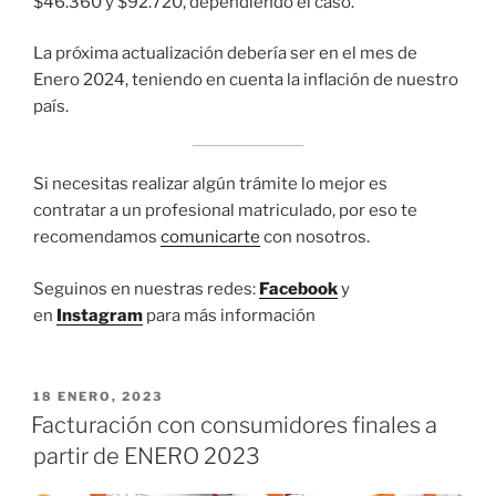
$46.360 y $92.720, dependiendo el caso.
La próxima actualización debería ser en el mes de
Enero 2024, teniendo en cuenta la inflación de nuestro
país.
Si necesitas realizar algún trámite lo mejor es
contratar a un profesional matriculado, por eso te
recomendamos
comunicarte
con nosotros.
Seguinos en nuestras redes:
Facebook
y
en
Instagram
para más información
PUBLICADO
18 ENERO, 2023
EL
Facturación con consumidores finales a
partir de ENERO 2023