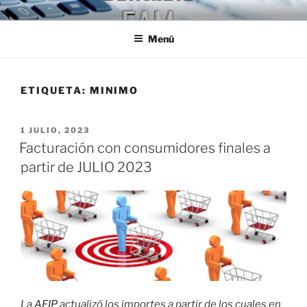
Ir
ESTUDIO CONTABLE FAM
Jóvenes Profesionales egresados de la U.B.A.
al
Menú
contenido
ETIQUETA:
MINIMO
PUBLICADO
1 JULIO, 2023
EL
Facturación con consumidores finales a
partir de JULIO 2023
La
AFIP
actualizó los importes a partir de los cuales en