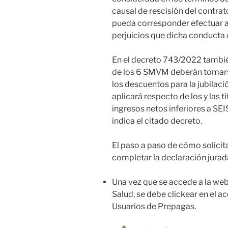
causal de rescisión del contra
pueda corresponder efectuar a 
perjuicios que dicha conducta 
En el decreto 743/2022 también
de los 6 SMVM deberán tomar
los descuentos para la jubilació
aplicará respecto de los y las 
ingresos netos inferiores a SEI
indica el citado decreto.
El paso a paso de cómo solicit
completar la declaración jurada
Una vez que se accede a la web
Salud, se debe clickear en el 
Usuarios de Prepagas.