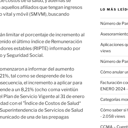
e costos de la salud, y además se
a aquellos afiliados que tengan ingresos
LO MÁS LEÍD
imo vital y móvil (SMVM), buscando
Número de Pa
Asesoramiento
án limitar el porcentaje de incremento al
enido el último índice de Remuneración
Aplicaciones q
dores estables (RIPTE) informado por
views
o y Seguridad Social.
Número de Par
 comenzaron a informar del aumento
Cómo anular un
,21%, tal como se desprende de los
secuencia, el incremento a aplicar para
Facturación con
ENERO 2024
-
iende a un 8,21% (ocho coma veintiún
el Plan de Servicio Vigente al 31 de enero
Categorías mo
dad con el ”Índice de Costos de Salud“
 Superintendencia de Servicios de Salud
Cómo saber si 
- 2.058 views
omunicado de una de las prepagas
CCMA – Cuenta 