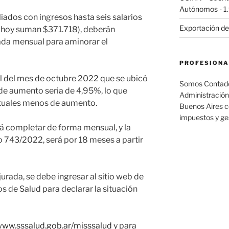
Autónomos
- 1
iliados con ingresos hasta seis salarios
Exportación de
e hoy suman $371.718), deberán
ada mensual para aminorar el
PROFESIONA
el del mes de octubre 2022 que se ubicó
Somos Contador
e de aumento seria de 4,95%, lo que
Administración
ntuales menos de aumento.
Buenos Aires c
impuestos y ge
á completar de forma mensual, y la
 743/2022, será por 18 meses a partir
urada, se debe ingresar al sitio web de
s de Salud para declarar la situación
/www.sssalud.gob.ar/misssalud
y para