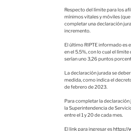
Respecto del límite para los af
mínimos vitales y móviles (qu
completar una declaración jur
incremento.
El último RIPTE informado es 
en el 5.5%, con lo cual el límit
serían uno 3,26 puntos porce
La declaración jurada se deber
medida, como indica el decreto
de febrero de 2023.
Para completar la declaración j
la Superintendencia de Servicio
entre el 1 y 20 de cada mes.
El link para ingresar es
https:/