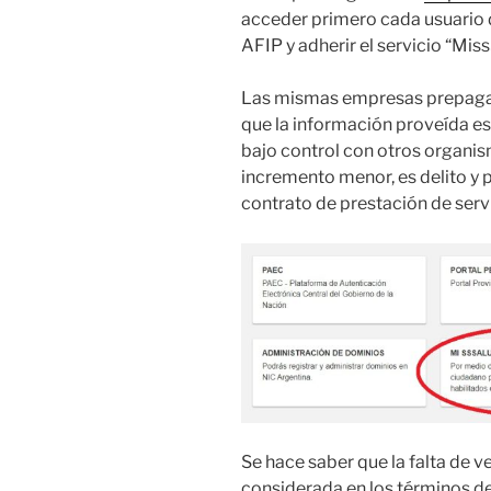
acceder primero cada usuario d
AFIP y adherir el servicio “MissS
Las mismas empresas prepagas 
que la información proveída es
bajo control con otros organism
incremento menor, es delito y p
contrato de prestación de servi
Se hace saber que la falta de v
considerada en los términos de