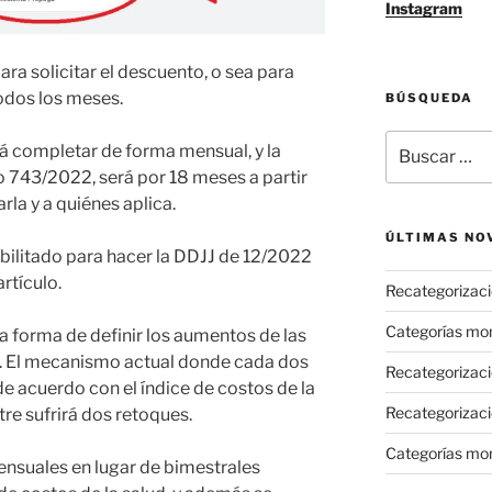
Instagram
ra solicitar el descuento, o sea para
odos los meses.
BÚSQUEDA
Buscar
á completar de forma mensual, y la
por:
 743/2022, será por 18 meses a partir
la y a quiénes aplica.
ÚLTIMAS NO
abilitado para hacer la DDJJ de 12/2022
rtículo.
Recategorizaci
Categorías mo
 la forma de definir los aumentos de las
. El mecanismo actual donde cada dos
Recategorizac
 acuerdo con el índice de costos de la
Recategorizaci
re sufrirá dos retoques.
Categorías mo
nsuales en lugar de bimestrales