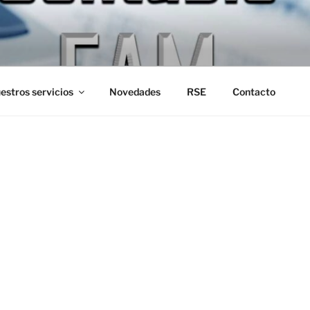
CONTABLE FAM
s de la U.B.A.
estros servicios
Novedades
RSE
Contacto