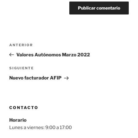
Navegación
Entrada
ANTERIOR
de
anterior
Valores Autónomos Marzo 2022
entradas
Siguiente
SIGUIENTE
entrada
Nuevo facturador AFIP
CONTACTO
Horario
Lunes a viernes: 9:00 a 17:00