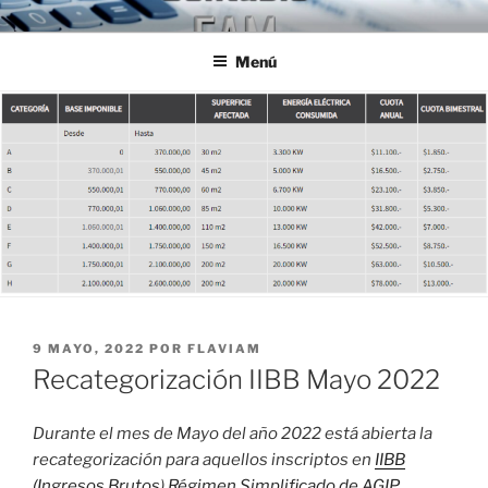
Ir
ESTUDIO CONTABLE FAM
Jóvenes Profesionales egresados de la U.B.A.
al
Menú
contenido
PUBLICADO
9 MAYO, 2022
POR
FLAVIAM
EL
Recategorización IIBB Mayo 2022
Durante el mes de Mayo del año 2022 está abierta la
recategorización para aquellos inscriptos en
IIBB
(Ingresos Brutos
)
Régimen Simplificado de AGIP
.