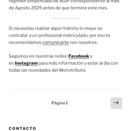
régimen simplificado de AGIP correspondiente al mes
de Agosto 2025 antes de que termine este mes.
Si necesitas realizar algún trámite lo mejor es
contratar a un profesional matriculado, por eso te
recomendamos
comunicarte
con nosotros.
Seguinos en nuestras redes:
Facebook
y
en
Instagram
para más información y estar al día con
todas las novedades del Monotributo.
Paginación
Pági
Página
1
sigu
de
entradas
CONTACTO