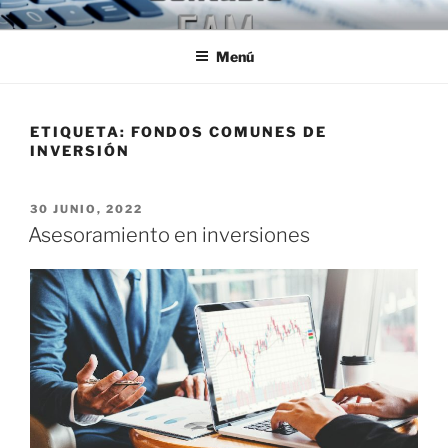
Ir
ESTUDIO CONTABLE FAM
Jóvenes Profesionales egresados de la U.B.A.
al
Menú
contenido
ETIQUETA:
FONDOS COMUNES DE
INVERSIÓN
PUBLICADO
30 JUNIO, 2022
EL
Asesoramiento en inversiones