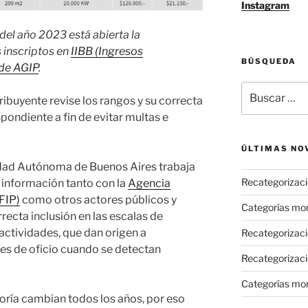
Instagram
el año 2023 está abierta la
 inscriptos en
IIBB (Ingresos
BÚSQUEDA
 de
AGIP
.
Buscar
ribuyente revise los rangos y su correcta
por:
spondiente a fin de evitar multas e
ÚLTIMAS NO
udad Autónoma de Buenos Aires trabaja
Recategorizaci
 información tanto con la
Agencia
FIP)
como otros actores públicos y
Categorías mo
orrecta inclusión en las escalas de
actividades, que dan origen a
Recategorizac
es de oficio cuando se detectan
Recategorizaci
Categorías mo
ría cambian todos los años, por eso