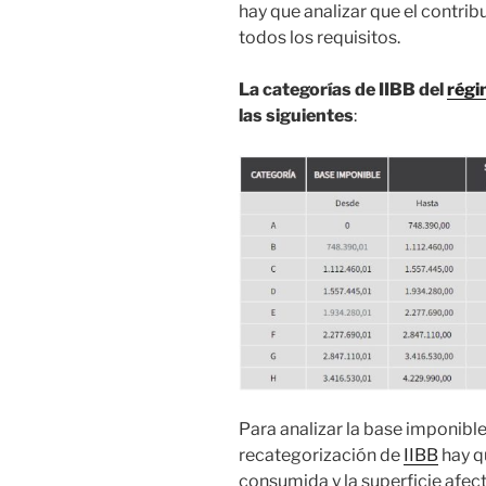
hay que analizar que el contri
todos los requisitos.
La categorías de IIBB del
régi
las siguientes
:
Para analizar la base imponibl
recategorización de
IIBB
hay q
consumida y la superficie afe