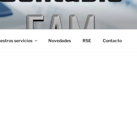
CONTABLE FAM
s de la U.B.A.
estros servicios
Novedades
RSE
Contacto