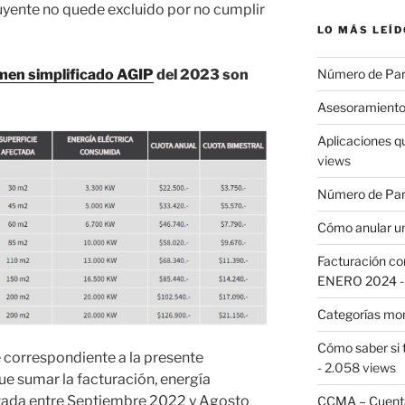
buyente no quede excluido por no cumplir
LO MÁS LEÍD
men simplificado AGIP
del 2023 son
Número de Pa
Asesoramiento
Aplicaciones q
views
Número de Par
Cómo anular un
Facturación con
ENERO 2024
-
Categorías mo
Cómo saber si 
e correspondiente a la presente
- 2.058 views
ue sumar la facturación, energía
ctada entre Septiembre 2022 y Agosto
CCMA – Cuenta 