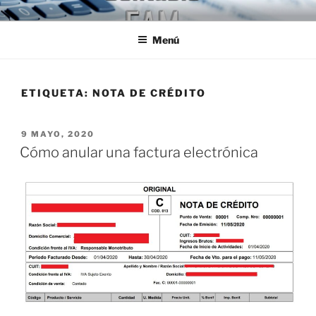
Ir
ESTUDIO CONTABLE FAM
Jóvenes Profesionales egresados de la U.B.A.
al
Menú
contenido
ETIQUETA:
NOTA DE CRÉDITO
PUBLICADO
9 MAYO, 2020
EL
Cómo anular una factura electrónica