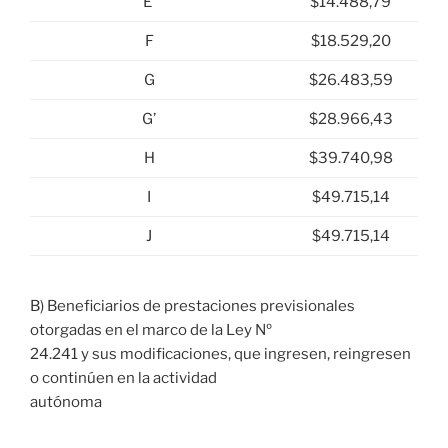
E’
$14.488,79
F
$18.529,20
G
$26.483,59
G’
$28.966,43
H
$39.740,98
I
$49.715,14
J
$49.715,14
B) Beneficiarios de prestaciones previsionales
otorgadas en el marco de la Ley Nº
24.241 y sus modificaciones, que ingresen, reingresen
o continúen en la actividad
autónoma