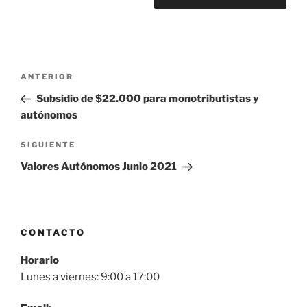
Navegación
Entrada
ANTERIOR
de
anterior
Subsidio de $22.000 para monotributistas y
entradas
autónomos
Siguiente
SIGUIENTE
entrada
Valores Autónomos Junio 2021
CONTACTO
Horario
Lunes a viernes: 9:00 a 17:00