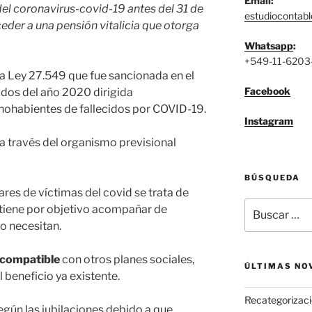
Email:
del coronavirus-covid-19 antes del 31 de
estudiocontab
der a una pensión vitalicia que otorga
Whatsapp
:
+549-11-6203
 la Ley 27.549 que fue sancionada en el
Facebook
dos del año 2020 dirigida
hohabientes de fallecidos por COVID-19.
Instagram
a través del organismo previsional
BÚSQUEDA
iares de víctimas del covid se trata de
Buscar
tiene por objetivo acompañar de
por:
o necesitan.
compatible
con otros planes sociales,
ÚLTIMAS NO
l beneficio ya existente.
Recategorizaci
según las jubilaciones debido a que