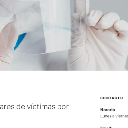
CONTACTO
M
iares de víctimas por
Horario
Lunes a vierne