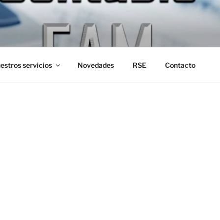
CONTABLE FAM
s de la U.B.A.
estros servicios
Novedades
RSE
Contacto