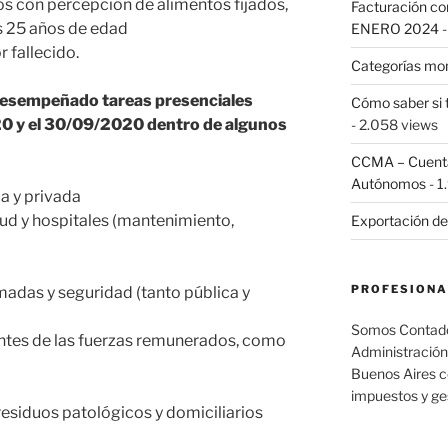
os con percepción de alimentos fijados,
Facturación con
os 25 años de edad
ENERO 2024
-
 fallecido.
Categorías mo
desempeñado tareas presenciales
Cómo saber si 
20 y el 30/09/2020 dentro de algunos
- 2.058 views
CCMA – Cuenta 
Autónomos
- 1
ca y privada
ud y hospitales (mantenimiento,
Exportación de
PROFESIONA
madas y seguridad (tanto pública y
Somos Contador
ntes de las fuerzas remunerados, como
Administración
Buenos Aires c
impuestos y ge
esiduos patológicos y domiciliarios