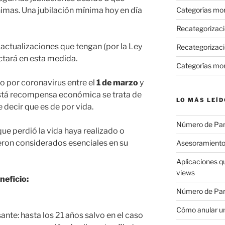
nimas. Una jubilación mínima hoy en día
Categorías mo
Recategorizac
 actualizaciones que tengan (por la Ley
Recategorizaci
ctará en esta medida.
Categorías mo
o por coronavirus entre el
1 de marzo
y
Está recompensa económica se trata de
LO MÁS LEÍD
 decir que es de por vida.
Número de Pa
que perdió la vida haya realizado o
ron considerados esenciales en su
Asesoramiento
Aplicaciones q
views
neficio:
Número de Par
Cómo anular un
nte: hasta los 21 años salvo en el caso