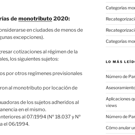
Categorías mo
rías de
monotributo
2020:
Recategorizac
considerarse en ciudades de menos de
Recategorizaci
gunas excepciones).
Categorías mo
resar cotizaciones al régimen de la
les, los siguientes sujetos:
LO MÁS LEÍD
os por otros regímenes previsionales
Número de Pa
ron al monotributo por locación de
Asesoramiento
Aplicaciones q
nuadoras de los sujetos adheridos al
views
anencia en el mismo.
anteriores al 07/1994 (Nº 18.037 y Nº
Número de Par
ta el 06/1994.
Cómo anular un