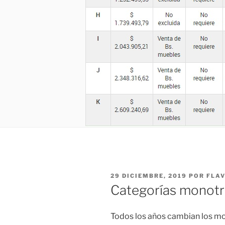
PUBLICADO
29 DICIEMBRE, 2019
POR
FLA
EL
Categorías monotr
Todos los años cambian los mo